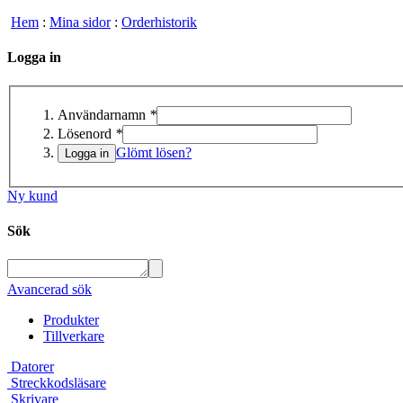
Hem
:
Mina sidor
:
Orderhistorik
Logga in
Användarnamn
*
Lösenord
*
Glömt lösen?
Ny kund
Sök
Avancerad sök
Produkter
Tillverkare
Datorer
Streckkodsläsare
Skrivare