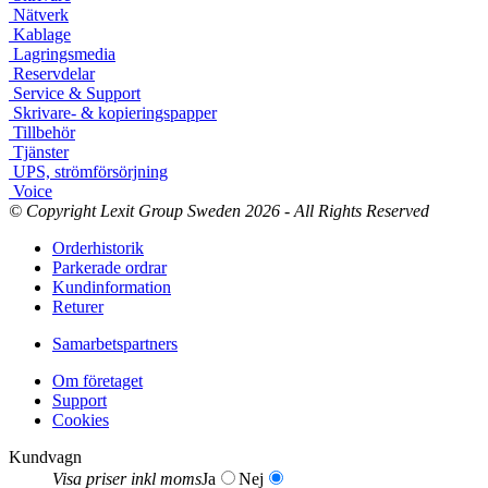
Nätverk
Kablage
Lagringsmedia
Reservdelar
Service & Support
Skrivare- & kopieringspapper
Tillbehör
Tjänster
UPS, strömförsörjning
Voice
© Copyright Lexit Group Sweden 2026 - All Rights Reserved
Orderhistorik
Parkerade ordrar
Kundinformation
Returer
Samarbetspartners
Om företaget
Support
Cookies
Kundvagn
Visa priser inkl moms
Ja
Nej