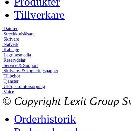
Produkter
Tillverkare
Datorer
Streckkodsläsare
Skrivare
Nätverk
Kablage
Lagringsmedia
Reservdelar
Service & Support
Skrivare- & kopieringspapper
Tillbehör
Tjänster
UPS, strömförsörjning
Voice
© Copyright Lexit Group Sw
Orderhistorik