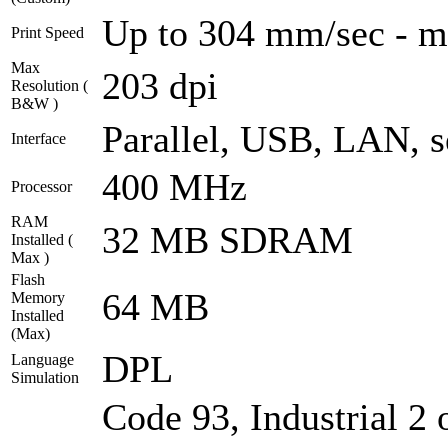
Up to 304 mm/sec - m
Print Speed
Max
203 dpi
Resolution (
B&W )
Parallel, USB, LAN, s
Interface
400 MHz
Processor
RAM
32 MB SDRAM
Installed (
Max )
Flash
64 MB
Memory
Installed
(Max)
DPL
Language
Simulation
Code 93, Industrial 