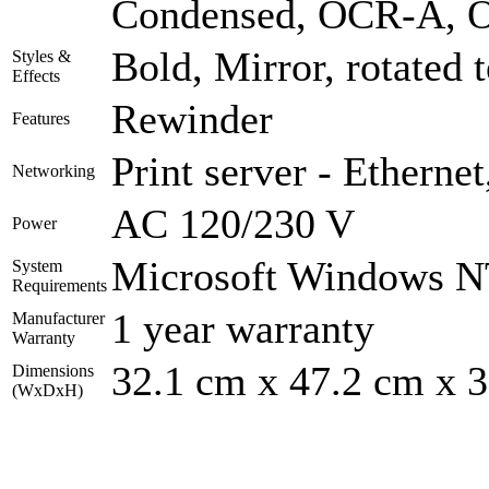
Condensed, OCR-A, 
Bold, Mirror, rotated t
Styles &
Effects
Rewinder
Features
Print server - Ethernet
Networking
AC 120/230 V
Power
Microsoft Windows NT
System
Requirements
1 year warranty
Manufacturer
Warranty
32.1 cm x 47.2 cm x 
Dimensions
(WxDxH)