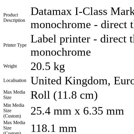
Datamax I-Class Mark I
Product
Description
monochrome - direct t
Label printer - direct 
Printer Type
monochrome
20.5 kg
Weight
United Kingdom, Eur
Localisation
Roll (11.8 cm)
Max Media
Size
Min Media
25.4 mm x 6.35 mm
Size
(Custom)
Max Media
118.1 mm
Size
(Custom)