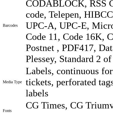
CODABLOCK, RSS Cod
code, Telepen, HIBC
UPC-A, UPC-E, Micro
Barcodes
Code 11, Code 16K, Co
Postnet , PDF417, Da
Plessey, Standard 2 o
Labels, continuous for
tickets, perforated tag
Media Type
labels
CG Times, CG Triumvi
Fonts