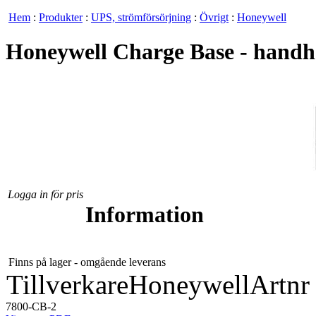
Hem
:
Produkter
:
UPS, strömförsörjning
:
Övrigt
:
Honeywell
Honeywell Charge Base - handh
Logga in för pris
Information
Finns på lager - omgående leverans
Tillverkare
Honeywell
Artnr
7800-CB-2