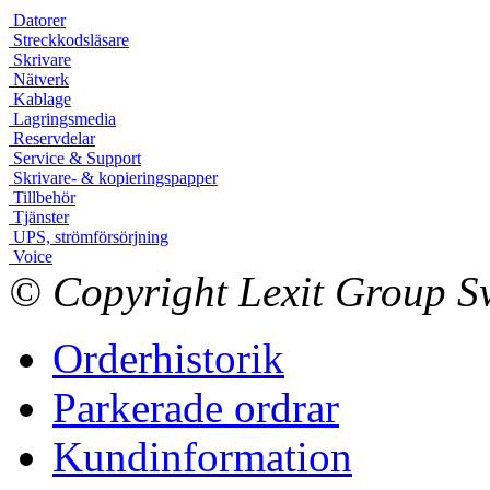
Datorer
Streckkodsläsare
Skrivare
Nätverk
Kablage
Lagringsmedia
Reservdelar
Service & Support
Skrivare- & kopieringspapper
Tillbehör
Tjänster
UPS, strömförsörjning
Voice
© Copyright Lexit Group Sw
Orderhistorik
Parkerade ordrar
Kundinformation