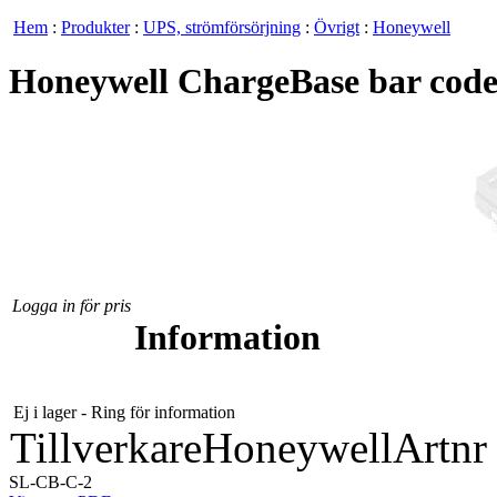
Hem
:
Produkter
:
UPS, strömförsörjning
:
Övrigt
:
Honeywell
Honeywell ChargeBase bar code
Logga in för pris
Information
Ej i lager - Ring för information
Tillverkare
Honeywell
Artnr
SL-CB-C-2