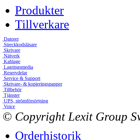
Produkter
Tillverkare
Datorer
Streckkodsläsare
Skrivare
Nätverk
Kablage
Lagringsmedia
Reservdelar
Service & Support
Skrivare- & kopieringspapper
Tillbehör
Tjänster
UPS, strömförsörjning
Voice
© Copyright Lexit Group Sw
Orderhistorik