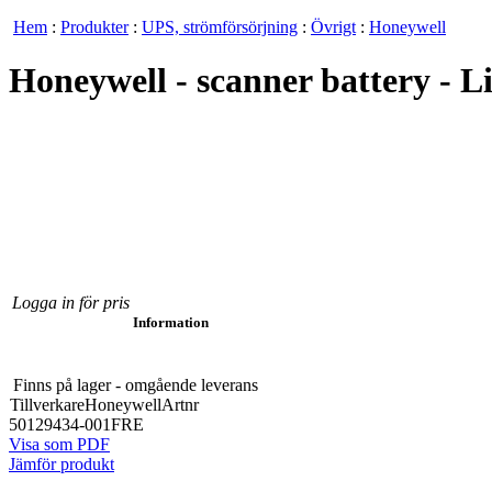
Hem
:
Produkter
:
UPS, strömförsörjning
:
Övrigt
:
Honeywell
Honeywell - scanner battery - L
Logga in för pris
Information
Finns på lager - omgående leverans
Tillverkare
Honeywell
Artnr
50129434-001FRE
Visa som PDF
Jämför produkt