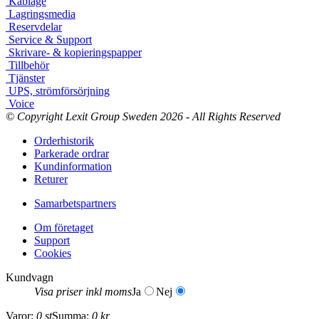
Kablage
Lagringsmedia
Reservdelar
Service & Support
Skrivare- & kopieringspapper
Tillbehör
Tjänster
UPS, strömförsörjning
Voice
© Copyright Lexit Group Sweden 2026 - All Rights Reserved
Orderhistorik
Parkerade ordrar
Kundinformation
Returer
Samarbetspartners
Om företaget
Support
Cookies
Kundvagn
Visa priser inkl moms
Ja
Nej
Varor:
0 st
Summa:
0 kr