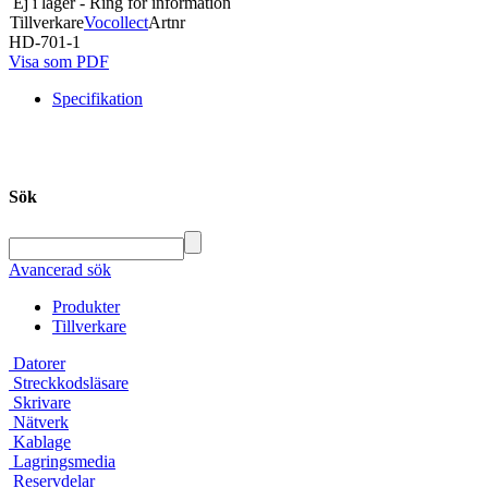
Ej i lager - Ring för information
Tillverkare
Vocollect
Artnr
HD-701-1
Visa som PDF
Specifikation
Sök
Avancerad sök
Produkter
Tillverkare
Datorer
Streckkodsläsare
Skrivare
Nätverk
Kablage
Lagringsmedia
Reservdelar