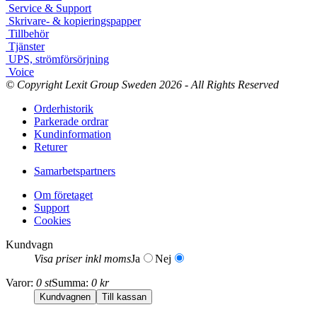
Service & Support
Skrivare- & kopieringspapper
Tillbehör
Tjänster
UPS, strömförsörjning
Voice
© Copyright Lexit Group Sweden 2026 - All Rights Reserved
Orderhistorik
Parkerade ordrar
Kundinformation
Returer
Samarbetspartners
Om företaget
Support
Cookies
Kundvagn
Visa priser inkl moms
Ja
Nej
Varor:
0 st
Summa:
0 kr