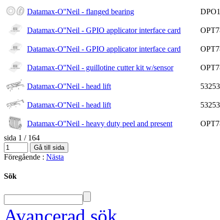
Datamax-O''Neil - flanged bearing
DPO1
Datamax-O''Neil - GPIO applicator interface card
OPT7
Datamax-O''Neil - GPIO applicator interface card
OPT7
Datamax-O''Neil - guillotine cutter kit w/sensor
OPT7
Datamax-O''Neil - head lift
53253
Datamax-O''Neil - head lift
53253
Datamax-O''Neil - heavy duty peel and present
OPT7
sida 1 / 164
Föregående
:
Nästa
Sök
Avancerad sök