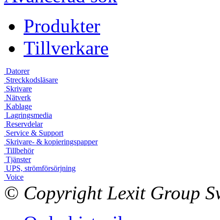
Produkter
Tillverkare
Datorer
Streckkodsläsare
Skrivare
Nätverk
Kablage
Lagringsmedia
Reservdelar
Service & Support
Skrivare- & kopieringspapper
Tillbehör
Tjänster
UPS, strömförsörjning
Voice
© Copyright Lexit Group Sw